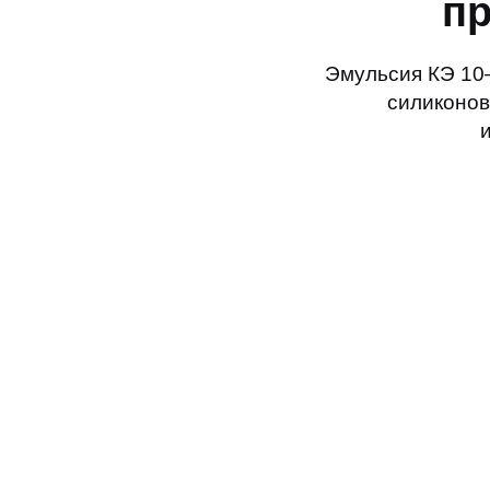
п
Эмульсия КЭ 10–
силиконов