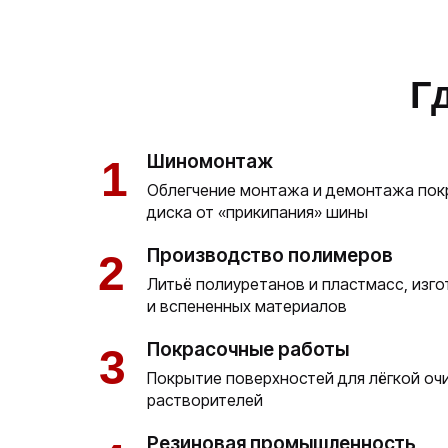
Г
Шиномонтаж
1
Облегчение монтажа и демонтажа пок
диска от «прикипания» шины
Производство полимеров
2
Литьё полиуретанов и пластмасс, изг
и вспененных материалов
Покрасочные работы
3
Покрытие поверхностей для лёгкой оч
растворителей
Резиновая промышленность