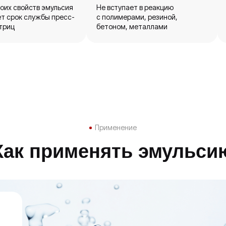
воих свойств эмульсия
Не вступает в реакцию
т срок службы пресс-
с полимерами, резиной,
триц
бетоном, металлами
Применение
Как применять эмульси