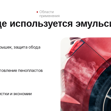
Области
применения
де используется эмульс
рышек, защита обода
отовление пенопластов
истки и экономии