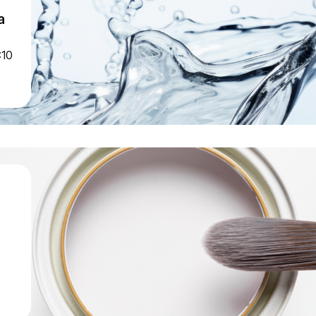
а
:10