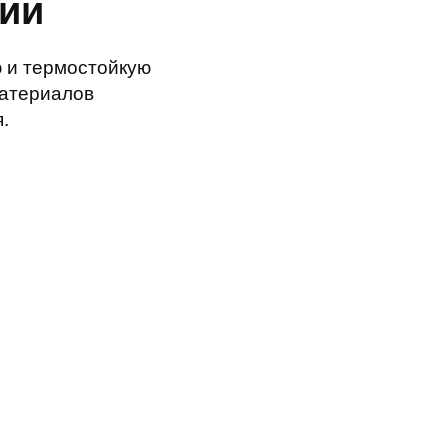
ии
ю и термостойкую
материалов
.