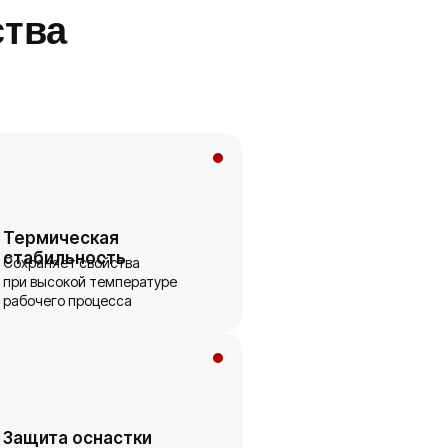
ства
Термическая
стабильность
Сохраняет свойства
при высокой температуре
рабочего процесса
Защита оснастки