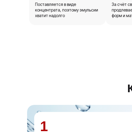
Поставляется в виде
За счёт с
концентрата, поэтому эмульсии
продлевае
хватит надолго
форм и ма
1