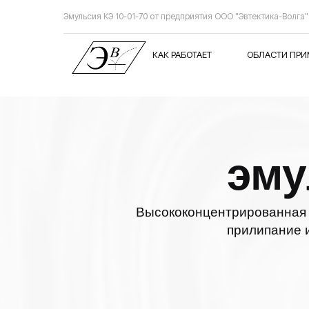
Эмульсия КЭ 10-01-70 от предприятия ООО "Эвтектика-Волга"
КАК РАБОТАЕТ
ОБЛАСТИ ПРИ
эму
Высококонцентрированная 
прилипание и